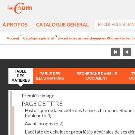
À PROPOS
CATALOGUE GÉNÉRAL
Accueil
Catalogue général
Société des usines chimiques Rhône-Poulenc - L
TABLE
TABLE DES
RECHERCHE DANS LE
T
DES
ILLUSTRATIONS
DOCUMENT
OC
MATIÈRES
Première image
PAGE DE TITRE
Historique de la Société des Usines chimiques Rhône-
Poulenc
(p.3)
Avant-propos
(p.7)
L'acétate de cellulose : propriétés générales de ses dé