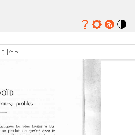
Mode
contraste
élévé