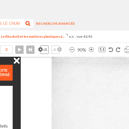
RECHERCHE AVANCÉE
e Rhodoïd et les matières plastiques à...
n.n. - vue 41/41
90%
EXTE
ÉRISÉ
rivés