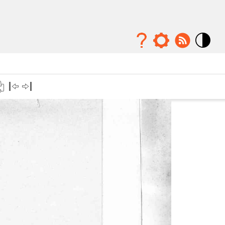
Mode
contraste
élévé