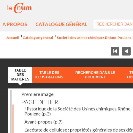
À PROPOS
CATALOGUE GÉNÉRAL
Accueil
Catalogue général
Société des usines chimiques Rhône-Poulenc - L
TABLE
TABLE DES
RECHERCHE DANS LE
T
DES
ILLUSTRATIONS
DOCUMENT
OC
MATIÈRES
Première image
PAGE DE TITRE
Historique de la Société des Usines chimiques Rhône-
Poulenc
(p.3)
Avant-propos
(p.7)
L'acétate de cellulose : propriétés générales de ses dé