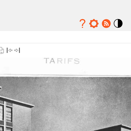
Mode
contraste
élévé