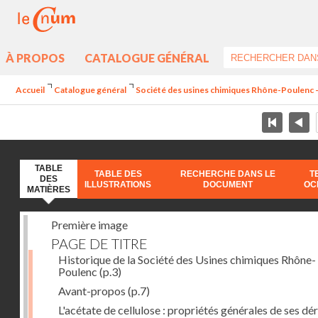
À PROPOS
CATALOGUE GÉNÉRAL
Accueil
Catalogue général
Société des usines chimiques Rhône-Poulenc - L
TABLE
TABLE DES
RECHERCHE DANS LE
T
DES
ILLUSTRATIONS
DOCUMENT
OC
MATIÈRES
Première image
PAGE DE TITRE
Historique de la Société des Usines chimiques Rhône-
Poulenc
(p.3)
Avant-propos
(p.7)
L'acétate de cellulose : propriétés générales de ses dé