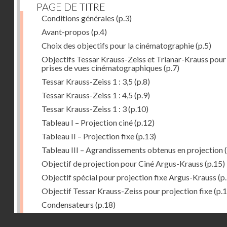
PAGE DE TITRE
Conditions générales
(p.3)
Avant-propos
(p.4)
Choix des objectifs pour la cinématographie
(p.5)
Objectifs Tessar Krauss-Zeiss et Trianar-Krauss pour
prises de vues cinématographiques
(p.7)
Tessar Krauss-Zeiss 1 : 3,5
(p.8)
Tessar Krauss-Zeiss 1 : 4,5
(p.9)
Tessar Krauss-Zeiss 1 : 3
(p.10)
Tableau I – Projection ciné
(p.12)
Tableau II – Projection fixe
(p.13)
Tableau III – Agrandissements obtenus en projection
(
Objectif de projection pour Ciné Argus-Krauss
(p.15)
Objectif spécial pour projection fixe Argus-Krauss
(p
Objectif Tessar Krauss-Zeiss pour projection fixe
(p.1
Condensateurs
(p.18)
Instruments de mise au point – loupes apodistortiques
Droits réservés - CNAM
Krauss
(p.21)