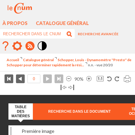
À PROPOS
CATALOGUE GÉNÉRAL
RECHERCHE AVANCÉE
Mode
contraste
Accueil
Catalogue général
Schopper, Louis - Dynamomètre ''Presto'' de
élévé
Schopper pour déterminer rapidement la rési...
n.n. - vue 20/20
90%
TABLE
T
DES
RECHERCHE DANS LE DOCUMENT
OC
MATIÈRES
Première image