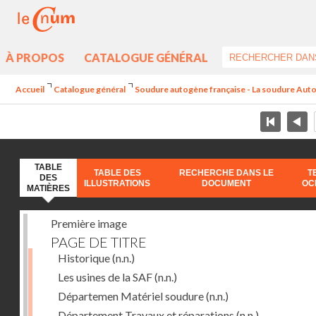
À PROPOS
CATALOGUE GÉNÉRAL
Accueil
Catalogue général
Soudure autogène française - La soudure Aut
TABLE
TABLE DES
RECHERCHE DANS LE
T
DES
ILLUSTRATIONS
DOCUMENT
OC
MATIÈRES
Première image
PAGE DE TITRE
Historique
(n.n.)
Les usines de la SAF
(n.n.)
Départemen Matériel soudure
(n.n.)
Département Travaux et réparations
(n.n.)