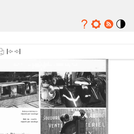
Mode
contraste
élévé