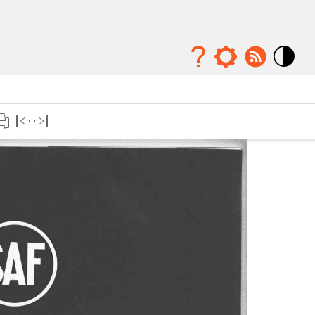
Mode
contraste
élévé