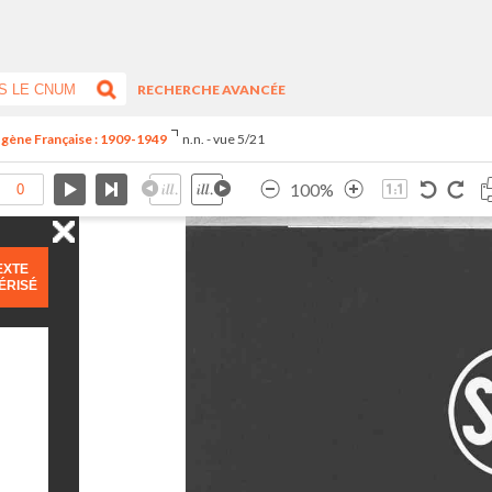
RECHERCHE AVANCÉE
ogène Française : 1909-1949
n.n. - vue 5/21
100%
EXTE
ÉRISÉ