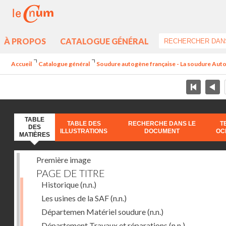
À PROPOS
CATALOGUE GÉNÉRAL
Accueil
Catalogue général
Soudure autogène française - La soudure Aut
TABLE
TABLE DES
RECHERCHE DANS LE
T
DES
ILLUSTRATIONS
DOCUMENT
OC
MATIÈRES
Première image
PAGE DE TITRE
Historique
(n.n.)
Les usines de la SAF
(n.n.)
Départemen Matériel soudure
(n.n.)
Département Travaux et réparations
(n.n.)