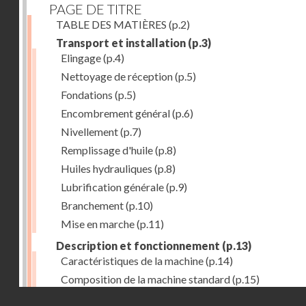
PAGE DE TITRE
TABLE DES MATIÈRES
(p.2)
Transport et installation
(p.3)
Elingage
(p.4)
Nettoyage de réception
(p.5)
Fondations
(p.5)
Encombrement général
(p.6)
Nivellement
(p.7)
Remplissage d'huile
(p.8)
Huiles hydrauliques
(p.8)
Lubrification générale
(p.9)
Branchement
(p.10)
Mise en marche
(p.11)
Description et fonctionnement
(p.13)
Caractéristiques de la machine
(p.14)
Composition de la machine standard
(p.15)
Droits réservés - CNAM
Nez de broche
(p.16)