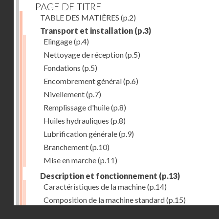
PAGE DE TITRE
TABLE DES MATIÈRES
(p.2)
Transport et installation
(p.3)
Elingage
(p.4)
Nettoyage de réception
(p.5)
Fondations
(p.5)
Encombrement général
(p.6)
Nivellement
(p.7)
Remplissage d'huile
(p.8)
Huiles hydrauliques
(p.8)
Lubrification générale
(p.9)
Branchement
(p.10)
Mise en marche
(p.11)
Description et fonctionnement
(p.13)
Caractéristiques de la machine
(p.14)
Composition de la machine standard
(p.15)
Droits réservés - CNAM
Nez de broche
(p.16)