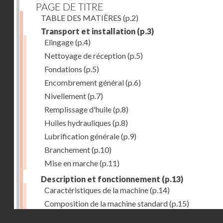
PAGE DE TITRE
TABLE DES MATIÈRES
(p.2)
Transport et installation
(p.3)
Elingage
(p.4)
Nettoyage de réception
(p.5)
Fondations
(p.5)
Encombrement général
(p.6)
Nivellement
(p.7)
Remplissage d'huile
(p.8)
Huiles hydrauliques
(p.8)
Lubrification générale
(p.9)
Branchement
(p.10)
Mise en marche
(p.11)
Description et fonctionnement
(p.13)
Caractéristiques de la machine
(p.14)
Composition de la machine standard
(p.15)
Droits réservés - CNAM
Nez de broche
(p.16)