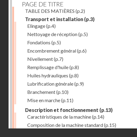
PAGE DE TITRE
TABLE DES MATIÈRES
(p.2)
Transport et installation
(p.3)
Elingage
(p.4)
Nettoyage de réception
(p.5)
Fondations
(p.5)
Encombrement général
(p.6)
Nivellement
(p.7)
Remplissage d'huile
(p.8)
Huiles hydrauliques
(p.8)
Lubrification générale
(p.9)
Branchement
(p.10)
Mise en marche
(p.11)
Description et fonctionnement
(p.13)
Caractéristiques de la machine
(p.14)
Composition de la machine standard
(p.15)
Droits réservés - CNAM
Nez de broche
(p.16)