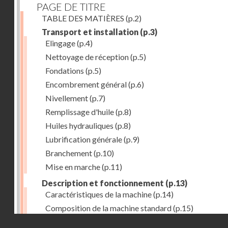
PAGE DE TITRE
TABLE DES MATIÈRES
(p.2)
Transport et installation
(p.3)
Elingage
(p.4)
Nettoyage de réception
(p.5)
Fondations
(p.5)
Encombrement général
(p.6)
Nivellement
(p.7)
Remplissage d'huile
(p.8)
Huiles hydrauliques
(p.8)
Lubrification générale
(p.9)
Branchement
(p.10)
Mise en marche
(p.11)
Description et fonctionnement
(p.13)
Caractéristiques de la machine
(p.14)
Composition de la machine standard
(p.15)
Droits réservés - CNAM
Nez de broche
(p.16)