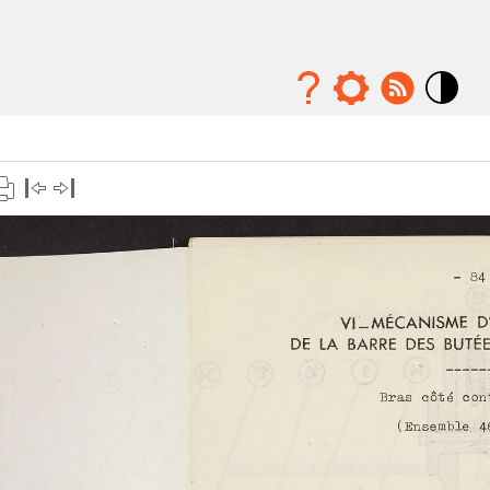
Mode
contraste
élévé