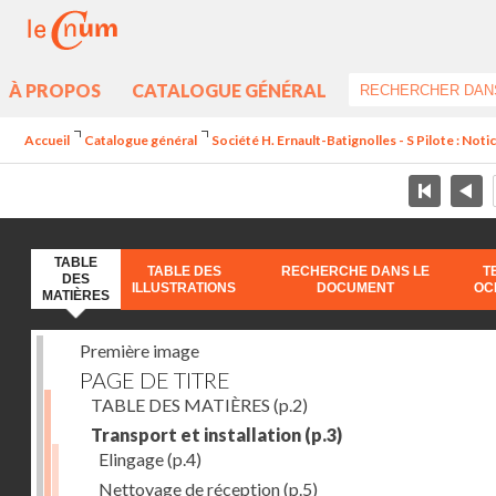
À PROPOS
CATALOGUE GÉNÉRAL
Accueil
Catalogue général
Société H. Ernault-Batignolles - S Pilote : Noti
TABLE
TABLE DES
RECHERCHE DANS LE
T
DES
ILLUSTRATIONS
DOCUMENT
OC
MATIÈRES
Première image
PAGE DE TITRE
TABLE DES MATIÈRES
(p.2)
Transport et installation
(p.3)
Elingage
(p.4)
Nettoyage de réception
(p.5)