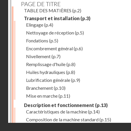
PAGE DE TITRE
TABLE DES MATIÈRES
(p.2)
Transport et installation
(p.3)
Elingage
(p.4)
Nettoyage de réception
(p.5)
Fondations
(p.5)
Encombrement général
(p.6)
Nivellement
(p.7)
Remplissage d'huile
(p.8)
Huiles hydrauliques
(p.8)
Lubrification générale
(p.9)
Branchement
(p.10)
Mise en marche
(p.11)
Description et fonctionnement
(p.13)
Caractéristiques de la machine
(p.14)
Composition de la machine standard
(p.15)
Droits réservés - CNAM
Nez de broche
(p.16)