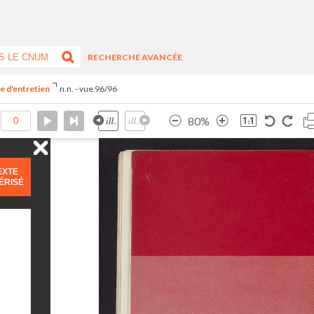
RECHERCHE AVANCÉE
ce d'entretien
n.n. - vue 96/96
80%
EXTE
ÉRISÉ