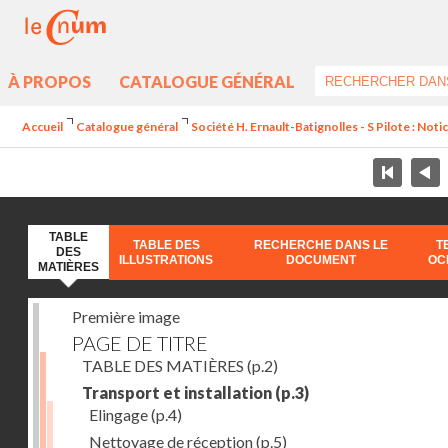
À PROPOS
CATALOGUE GÉNÉRAL
Accueil
Catalogue général
Société H. Ernault-Batignolles - S Pilote : Noti
TABLE
TABLE DES
RECHERCHE DANS LE
T
DES
ILLUSTRATIONS
DOCUMENT
OC
MATIÈRES
Première image
PAGE DE TITRE
TABLE DES MATIÈRES
(p.2)
Transport et installation
(p.3)
Elingage
(p.4)
Nettoyage de réception
(p.5)