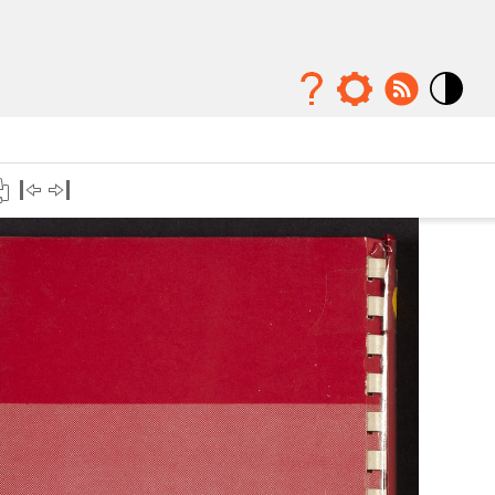
Mode
contraste
élévé