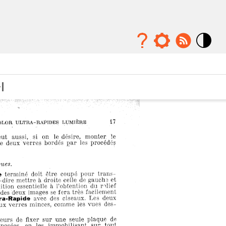
Mode
contraste
élévé