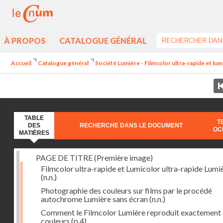
À PROPOS
CATALOGUE GÉNÉRAL
Accueil
Catalogue général
Société Lumière - Filmcolor ultra-rapide et lum
TABLE
T
DES
RECHERCHE DANS LE DOCUMENT
OC
MATIÈRES
PAGE DE TITRE (Première image)
Filmcolor ultra-rapide et Lumicolor ultra-rapide Lumi
(n.n.)
Photographie des couleurs sur films par le procédé
autochrome Lumière sans écran
(n.n.)
Comment le Filmcolor Lumière reproduit exactement 
couleurs
(p.4)