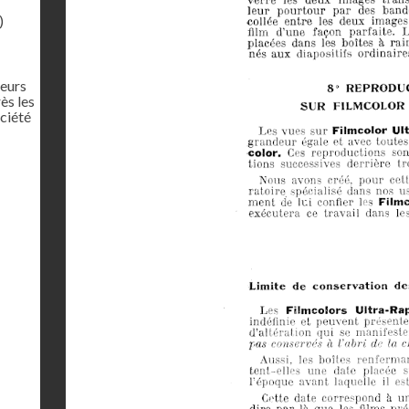
)
leurs
ès les
ciété