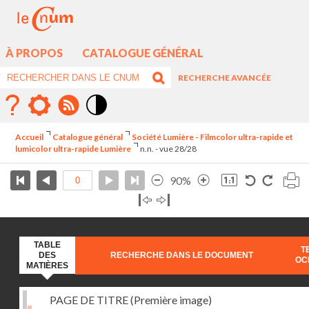
À PROPOS
CATALOGUE GÉNÉRAL
RECHERCHE AVANCÉE
Mode
contraste
Accueil
Catalogue général
Société Lumière - Filmcolor ultra-rapide et
élévé
lumicolor ultra-rapide Lumière
n.n. - vue 28/28
90%
TABLE
T
DES
RECHERCHE DANS LE DOCUMENT
OC
MATIÈRES
PAGE DE TITRE (Première image)