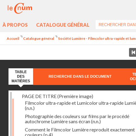
À PROPOS
CATALOGUE GÉNÉRAL
Accueil
Catalogue général
Société Lumière - Filmcolor ultra-rapide et lum
TABLE
T
DES
RECHERCHE DANS LE DOCUMENT
OC
MATIÈRES
PAGE DE TITRE (Première image)
Filmcolor ultra-rapide et Lumicolor ultra-rapide Lumi
(n.n.)
Photographie des couleurs sur films par le procédé
autochrome Lumière sans écran
(n.n.)
Comment le Filmcolor Lumière reproduit exactement 
couleurs
(p.4)