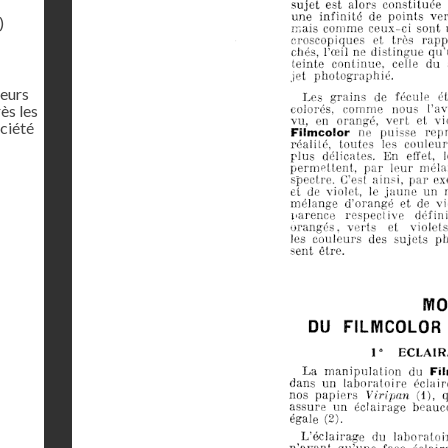
)
leurs
ès les
ciété