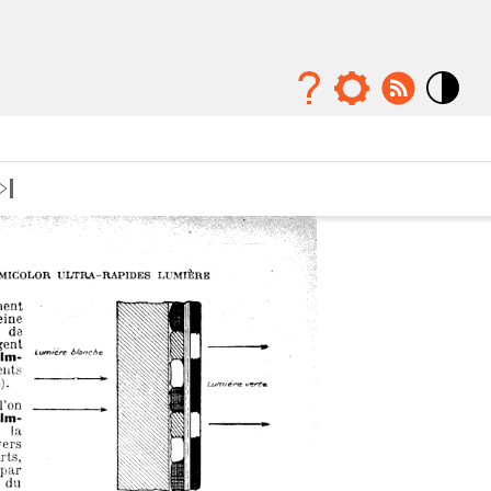
Mode
contraste
élévé