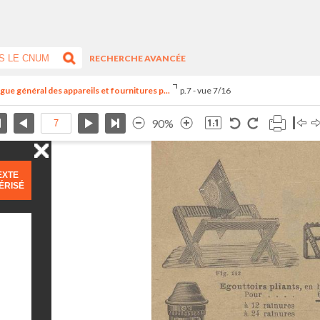
RECHERCHE AVANCÉE
ue général des appareils et fournitures p...
p.7 - vue 7/16
90%
EXTE
ÉRISÉ