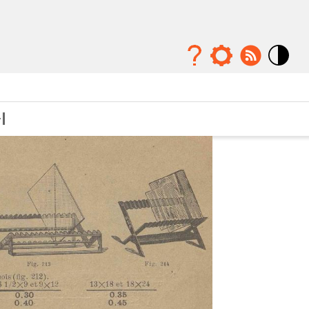
Mode
contraste
élévé