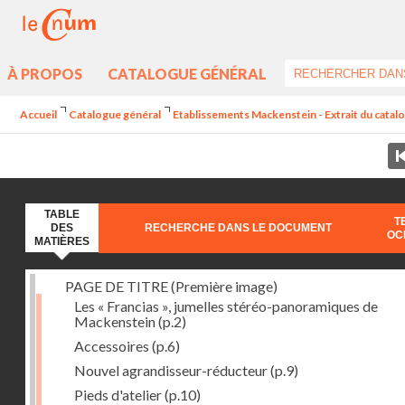
À PROPOS
CATALOGUE GÉNÉRAL
Accueil
Catalogue général
Etablissements Mackenstein - Extrait du catalog
TABLE
T
DES
RECHERCHE DANS LE DOCUMENT
OC
MATIÈRES
PAGE DE TITRE (Première image)
Les « Francias », jumelles stéréo-panoramiques de
Mackenstein
(p.2)
Accessoires
(p.6)
Nouvel agrandisseur-réducteur
(p.9)
Pieds d'atelier
(p.10)