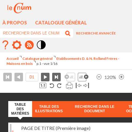
À PROPOS
CATALOGUE GÉNÉRAL
RECHERCHE AVANCÉE
Mode
contraste
Accueil
Catalogue général
Etablissements D. & N. Rolland Frères -
élévé
Maisons en bois
p.1 - vue 1/16
120%
TABLE
TABLE DES
RECHERCHE DANS LE
T
DES
ILLUSTRATIONS
DOCUMENT
OC
MATIÈRES
PAGE DE TITRE (Première image)