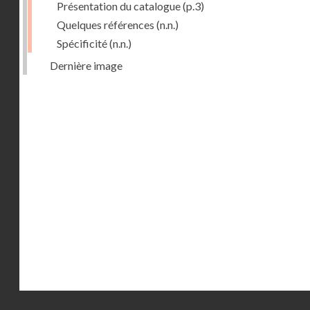
Présentation du catalogue
(p.3)
Quelques références
(n.n.)
Spécificité
(n.n.)
Dernière image
Droits réservés - CNAM