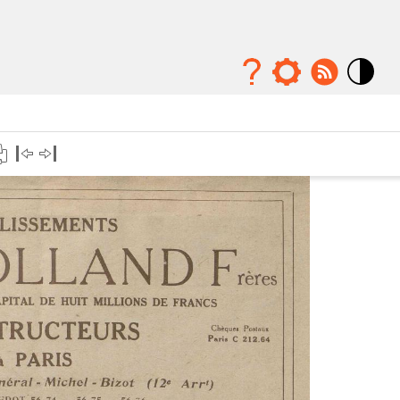
Mode
contraste
élévé