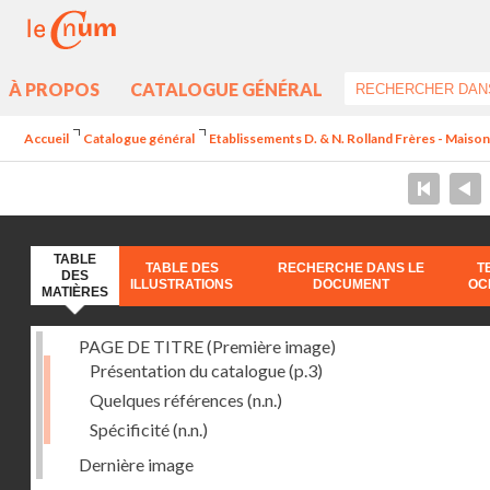
À PROPOS
CATALOGUE GÉNÉRAL
Accueil
Catalogue général
Etablissements D. & N. Rolland Frères - Maison
TABLE
TABLE DES
RECHERCHE DANS LE
T
DES
ILLUSTRATIONS
DOCUMENT
OC
MATIÈRES
PAGE DE TITRE (Première image)
Présentation du catalogue
(p.3)
Quelques références
(n.n.)
Spécificité
(n.n.)
Dernière image