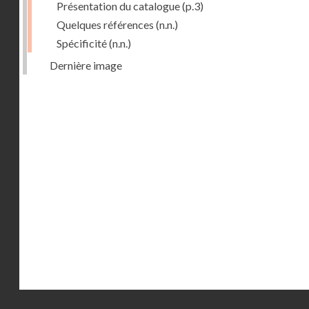
Présentation du catalogue
(p.3)
Quelques références
(n.n.)
Spécificité
(n.n.)
Dernière image
Droits réservés - CNAM