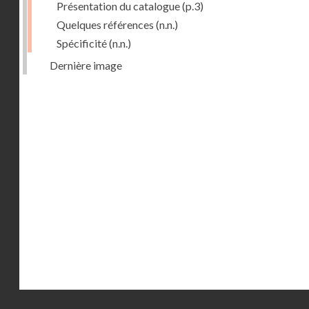
Présentation du catalogue
(p.3)
Quelques références
(n.n.)
Spécificité
(n.n.)
Dernière image
Droits réservés - CNAM