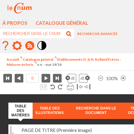
À PROPOS
CATALOGUE GÉNÉRAL
RECHERCHE AVANCÉE
Mode
contraste
Accueil
Catalogue général
Etablissements D. & N. Rolland Frères -
élévé
Maisons en bois
n.n. - vue 14/16
100%
TABLE
TABLE DES
RECHERCHE DANS LE
T
DES
ILLUSTRATIONS
DOCUMENT
OC
MATIÈRES
PAGE DE TITRE (Première image)