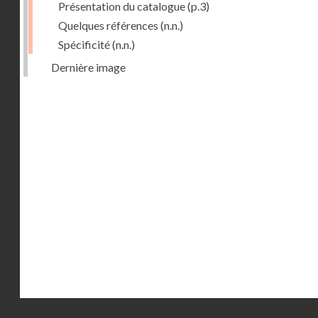
Présentation du catalogue
(p.3)
Quelques références
(n.n.)
Spécificité
(n.n.)
Dernière image
Droits réservés - CNAM