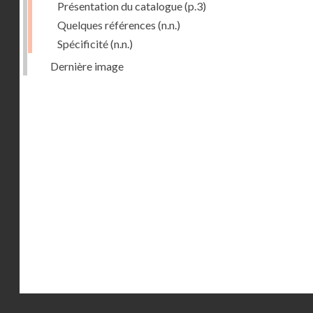
Présentation du catalogue
(p.3)
Quelques références
(n.n.)
Spécificité
(n.n.)
Dernière image
Droits réservés - CNAM