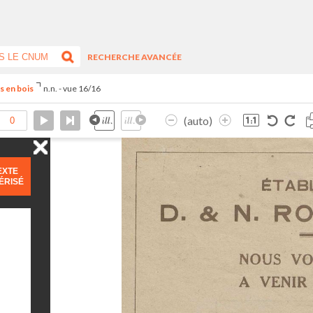
RECHERCHE AVANCÉE
s en bois
n.n. - vue 16/16
(auto)
EXTE
ÉRISÉ