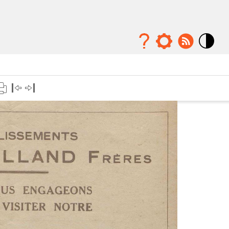
Mode
contraste
élévé