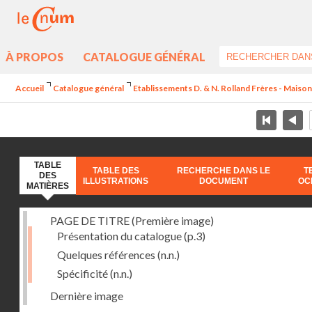
À PROPOS
CATALOGUE GÉNÉRAL
Accueil
Catalogue général
Etablissements D. & N. Rolland Frères - Maison
TABLE
TABLE DES
RECHERCHE DANS LE
T
DES
ILLUSTRATIONS
DOCUMENT
OC
MATIÈRES
PAGE DE TITRE (Première image)
Présentation du catalogue
(p.3)
Quelques références
(n.n.)
Spécificité
(n.n.)
Dernière image