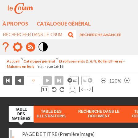
À PROPOS
CATALOGUE GÉNÉRAL
RECHERCHE AVANCÉE
Mode
contraste
Accueil
Catalogue général
Etablissements D. & N. Rolland Frères -
élévé
Maisons en bois
n.n. - vue 16/16
120%
TABLE
TABLE DES
RECHERCHE DANS LE
T
DES
ILLUSTRATIONS
DOCUMENT
OC
MATIÈRES
PAGE DE TITRE (Première image)