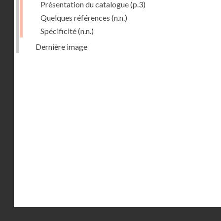
Présentation du catalogue
(p.3)
Quelques références
(n.n.)
Spécificité
(n.n.)
Dernière image
Droits réservés - CNAM