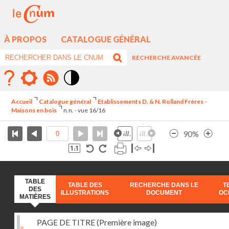
À PROPOS
CATALOGUE GÉNÉRAL
RECHERCHE AVANCÉE
Mode
contraste
Accueil
Catalogue général
Etablissements D. & N. Rolland Frères -
élévé
Maisons en bois
n.n. - vue 16/16
90%
TABLE
TABLE DES
RECHERCHE DANS LE
T
DES
ILLUSTRATIONS
DOCUMENT
OC
MATIÈRES
PAGE DE TITRE (Première image)