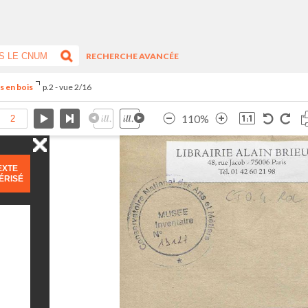
RECHERCHE AVANCÉE
s en bois
p.2 - vue 2/16
110%
EXTE
ÉRISÉ