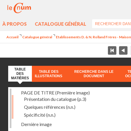
À PROPOS
CATALOGUE GÉNÉRAL
Accueil
Catalogue général
Etablissements D. & N. Rolland Frères - Maison
TABLE
TABLE DES
RECHERCHE DANS LE
T
DES
ILLUSTRATIONS
DOCUMENT
OC
MATIÈRES
PAGE DE TITRE (Première image)
Présentation du catalogue
(p.3)
Quelques références
(n.n.)
Spécificité
(n.n.)
Dernière image