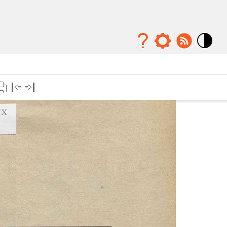
Mode
contraste
élévé