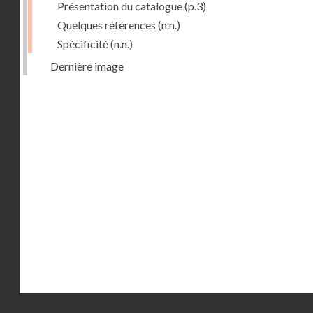
Présentation du catalogue
(p.3)
Quelques références
(n.n.)
Spécificité
(n.n.)
Dernière image
Droits réservés - CNAM