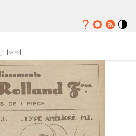
Mode
contraste
élévé