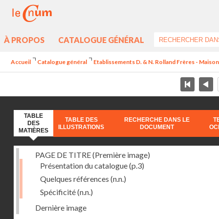
À PROPOS
CATALOGUE GÉNÉRAL
Accueil
Catalogue général
Etablissements D. & N. Rolland Frères - Maison
TABLE
TABLE DES
RECHERCHE DANS LE
T
DES
ILLUSTRATIONS
DOCUMENT
OC
MATIÈRES
PAGE DE TITRE (Première image)
Présentation du catalogue
(p.3)
Quelques références
(n.n.)
Spécificité
(n.n.)
Dernière image