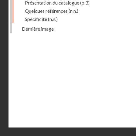
Présentation du catalogue
(p.3)
Quelques références
(n.n.)
Spécificité
(n.n.)
Dernière image
Droits réservés - CNAM