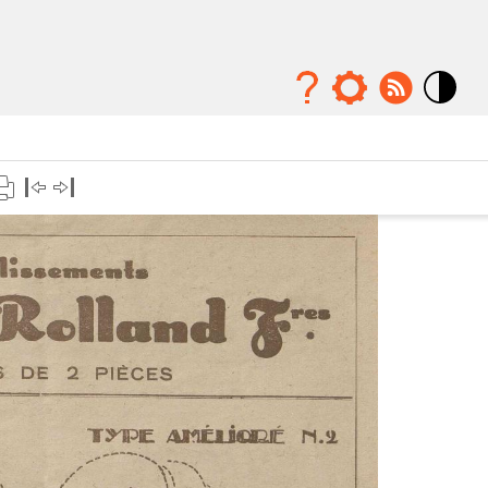
Mode
contraste
élévé