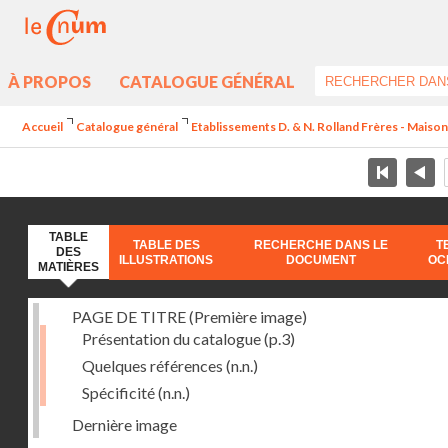
À PROPOS
CATALOGUE GÉNÉRAL
Accueil
Catalogue général
Etablissements D. & N. Rolland Frères - Maison
TABLE
TABLE DES
RECHERCHE DANS LE
T
DES
ILLUSTRATIONS
DOCUMENT
OC
MATIÈRES
PAGE DE TITRE (Première image)
Présentation du catalogue
(p.3)
Quelques références
(n.n.)
Spécificité
(n.n.)
Dernière image