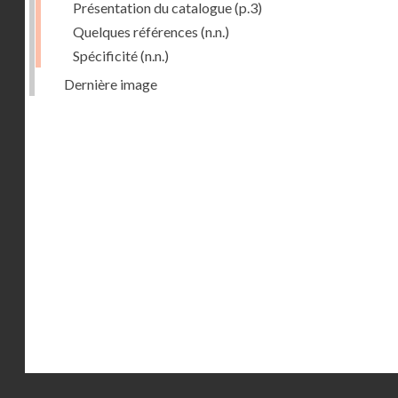
Présentation du catalogue
(p.3)
Quelques références
(n.n.)
Spécificité
(n.n.)
Dernière image
Droits réservés - CNAM