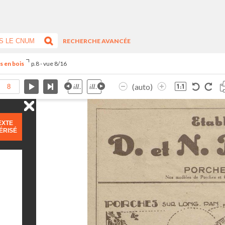
RECHERCHE AVANCÉE
s en bois
p.8 - vue 8/16
(auto)
EXTE
ÉRISÉ