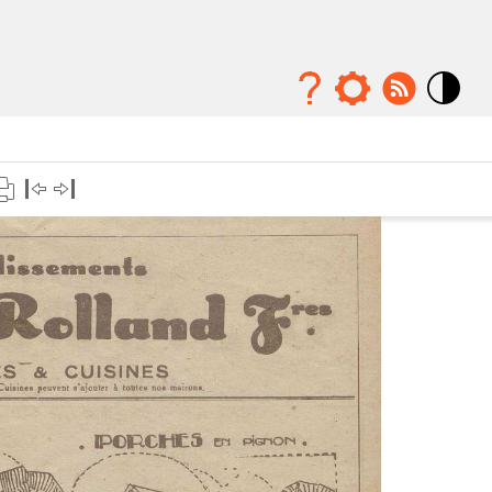
Mode
contraste
élévé