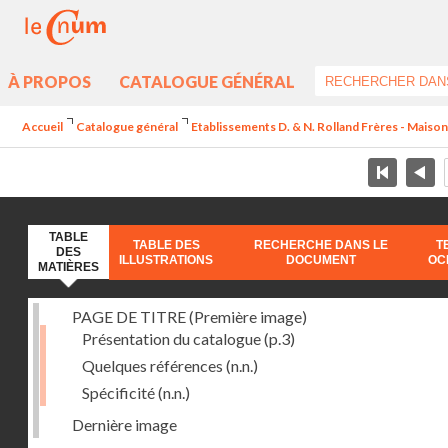
À PROPOS
CATALOGUE GÉNÉRAL
Accueil
Catalogue général
Etablissements D. & N. Rolland Frères - Maison
TABLE
TABLE DES
RECHERCHE DANS LE
T
DES
ILLUSTRATIONS
DOCUMENT
OC
MATIÈRES
PAGE DE TITRE (Première image)
Présentation du catalogue
(p.3)
Quelques références
(n.n.)
Spécificité
(n.n.)
Dernière image