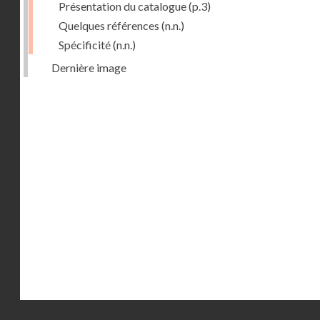
Présentation du catalogue
(p.3)
Quelques références
(n.n.)
Spécificité
(n.n.)
Dernière image
Droits réservés - CNAM