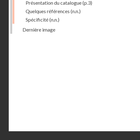
Présentation du catalogue
(p.3)
Quelques références
(n.n.)
Spécificité
(n.n.)
Dernière image
Droits réservés - CNAM