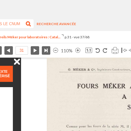
RECHERCHE AVANCÉE
reils Méker pour laboratoires : Catal...
p.31 - vue 37/68
110%
EXTE
ÉRISÉ