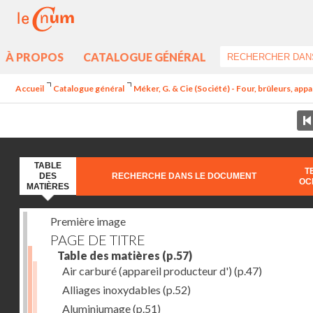
À PROPOS
CATALOGUE GÉNÉRAL
Accueil
Catalogue général
Méker, G. & Cie (Société) - Four, brûleurs, appa
TABLE
T
DES
RECHERCHE DANS LE DOCUMENT
OC
MATIÈRES
Première image
PAGE DE TITRE
Table des matières
(p.57)
Air carburé (appareil producteur d')
(p.47)
Alliages inoxydables
(p.52)
Aluminiumage
(p.51)