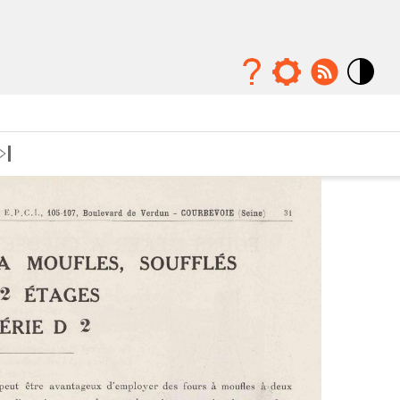
Mode
contraste
élévé