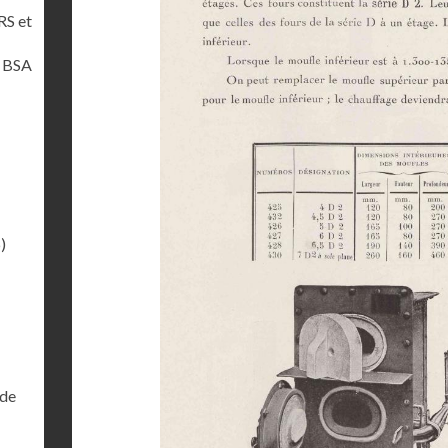
RS et
t BSA
)
 de