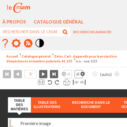
À PROPOS
CATALOGUE GÉNÉRAL
RECHERCHE AVANCÉE
Mode
contraste
Accueil
Catalogue général
Zeiss, Carl - Appareils pour la projection
élévé
d'expériences en lumière polarisée. M. 235
n.n. - vue 1/23
(auto)
TABLE
TABLE DES
RECHERCHE DANS LE
T
DES
ILLUSTRATIONS
DOCUMENT
OC
MATIÈRES
Première image