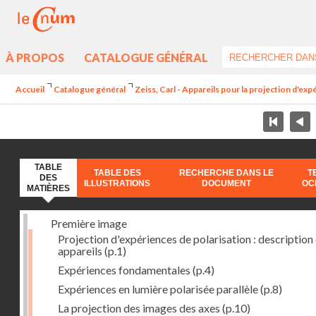
À PROPOS
CATALOGUE GÉNÉRAL
Accueil
Catalogue général
Zeiss, Carl - Appareils pour la projection d'ex
TABLE
TABLE DES
RECHERCHE DANS LE
T
DES
ILLUSTRATIONS
DOCUMENT
OC
MATIÈRES
Première image
Projection d'expériences de polarisation : description
appareils
(p.1)
Expériences fondamentales
(p.4)
Expériences en lumière polarisée parallèle
(p.8)
La projection des images des axes
(p.10)