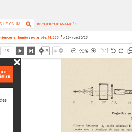
RECHERCHE AVANCÉE
périences en lumière polarisée. M. 235
p.18 - vue 20/23
90%
EXTE
ÉRISÉ
 des