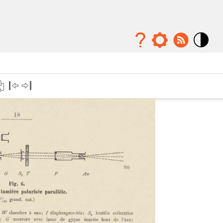
Mode
contraste
élévé