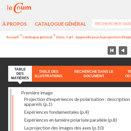
À PROPOS
CATALOGUE GÉNÉRAL
Accueil
Catalogue général
Zeiss, Carl - Appareils pour la projection d'ex
TABLE
TABLE DES
RECHERCHE DANS LE
T
DES
ILLUSTRATIONS
DOCUMENT
OC
MATIÈRES
Première image
Projection d'expériences de polarisation : description
appareils
(p.1)
Expériences fondamentales
(p.4)
Expériences en lumière polarisée parallèle
(p.8)
La projection des images des axes
(p.10)