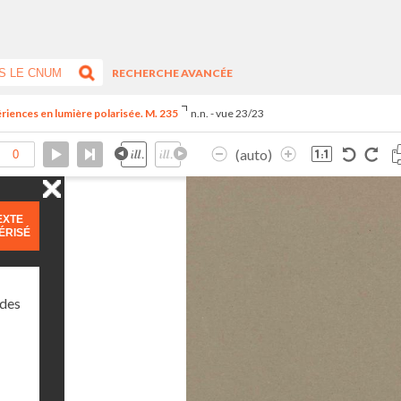
RECHERCHE AVANCÉE
périences en lumière polarisée. M. 235
n.n. - vue 23/23
(auto)
EXTE
ÉRISÉ
 des