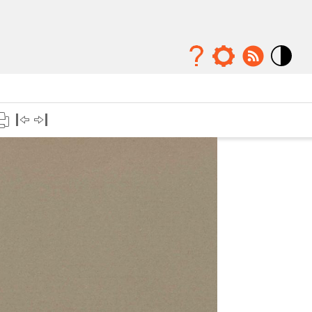
Mode
contraste
élévé