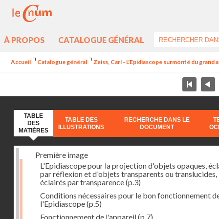
À PROPOS
CATALOGUE GÉNÉRAL
Accueil
Catalogue général
Zeiss, Carl - L'Epidiascope surmonté du grand 
TABLE
TABLE DES
RECHERCHE DANS LE
T
DES
ILLUSTRATIONS
DOCUMENT
OC
MATIÈRES
Première image
L'Epidiascope pour la projection d'objets opaques, écl
par réflexion et d'objets transparents ou translucides,
éclairés par transparence
(p.3)
Conditions nécessaires pour le bon fonctionnement d
l'Epidiascope
(p.5)
Fonctionnement de l'appareil
(p.7)