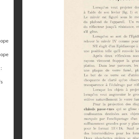
cope
cope
:
fs