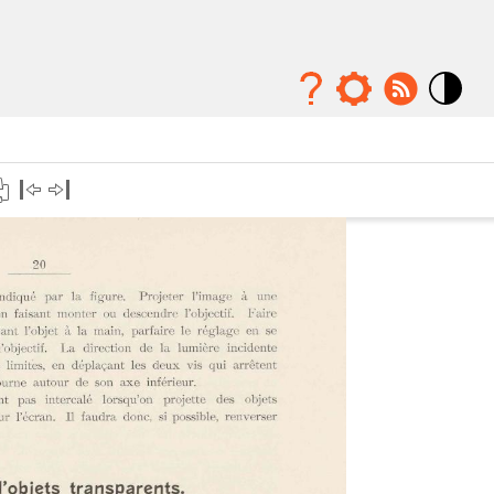
Mode
contraste
élévé