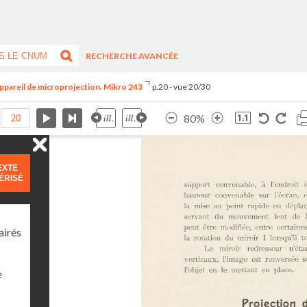
RECHERCHE AVANCÉE
appareil de microprojection. Mikro 243
p.20 - vue 20/30
80%
EXTE
ÉRISÉ
airés
e