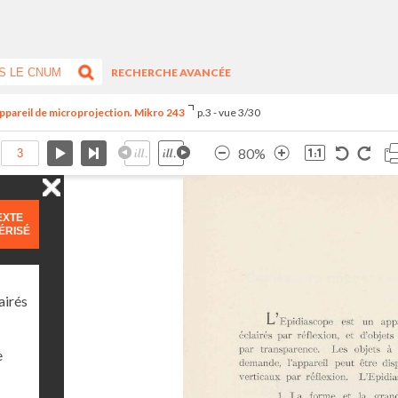
RECHERCHE AVANCÉE
appareil de microprojection. Mikro 243
p.3 - vue 3/30
80%
EXTE
ÉRISÉ
airés
e