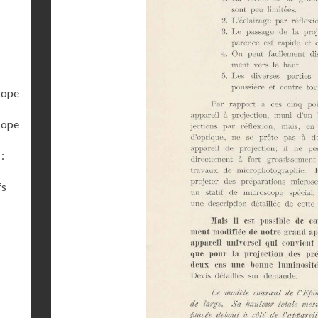
cope
cope
:
fs