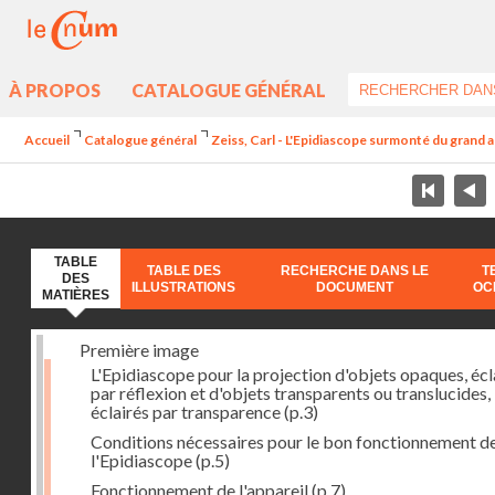
À PROPOS
CATALOGUE GÉNÉRAL
Accueil
Catalogue général
Zeiss, Carl - L'Epidiascope surmonté du grand 
TABLE
TABLE DES
RECHERCHE DANS LE
T
DES
ILLUSTRATIONS
DOCUMENT
OC
MATIÈRES
Première image
L'Epidiascope pour la projection d'objets opaques, écl
par réflexion et d'objets transparents ou translucides,
éclairés par transparence
(p.3)
Conditions nécessaires pour le bon fonctionnement d
l'Epidiascope
(p.5)
Fonctionnement de l'appareil
(p.7)