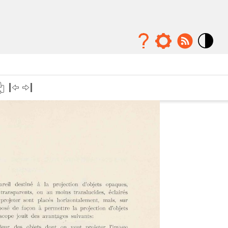
Mode
contraste
élévé