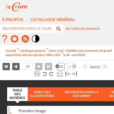
À PROPOS
CATALOGUE GÉNÉRAL
RECHERCHE AVANCÉE
Mode
contraste
Accueil
Catalogue général
Zeiss, Carl - L'Epidiascope surmonté du grand
élévé
appareil de microprojection. Mikro 243
p.28 - vue 30/30
(auto)
TABLE
TABLE DES
RECHERCHE DANS LE
T
DES
ILLUSTRATIONS
DOCUMENT
OC
MATIÈRES
Première image