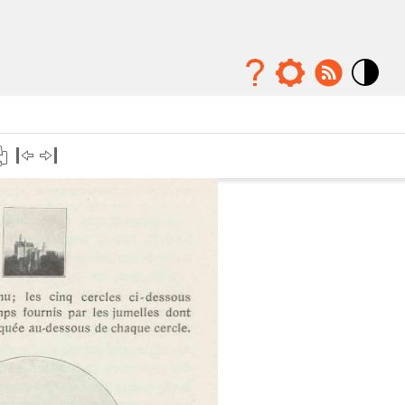
Mode
contraste
élévé