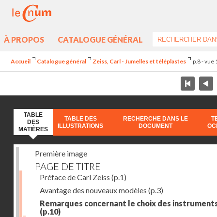
À PROPOS
CATALOGUE GÉNÉRAL
Accueil
Catalogue général
Zeiss, Carl - Jumelles et téléplastes
p.8 - vue
TABLE
TABLE DES
RECHERCHE DANS LE
T
DES
ILLUSTRATIONS
DOCUMENT
OC
MATIÈRES
Première image
PAGE DE TITRE
Préface de Carl Zeiss
(p.1)
Avantage des nouveaux modèles
(p.3)
Remarques concernant le choix des instrument
(p.10)