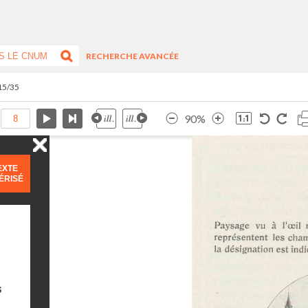
RECHERCHE AVANCÉE
 15/35
90%
EXTE
ÉRISÉ
s