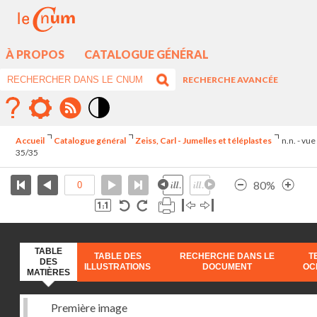
À PROPOS
CATALOGUE GÉNÉRAL
RECHERCHE AVANCÉE
Mode
contraste
Accueil
Catalogue général
Zeiss, Carl - Jumelles et téléplastes
n.n. - vue
élévé
35/35
80%
TABLE
TABLE DES
RECHERCHE DANS LE
T
DES
ILLUSTRATIONS
DOCUMENT
OC
MATIÈRES
Première image