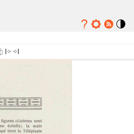
Mode
contraste
élévé