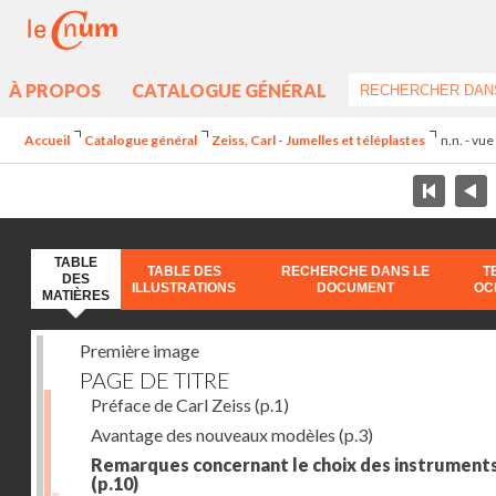
À PROPOS
CATALOGUE GÉNÉRAL
Accueil
Catalogue général
Zeiss, Carl - Jumelles et téléplastes
n.n. - vue
TABLE
TABLE DES
RECHERCHE DANS LE
T
DES
ILLUSTRATIONS
DOCUMENT
OC
MATIÈRES
Première image
PAGE DE TITRE
Préface de Carl Zeiss
(p.1)
Avantage des nouveaux modèles
(p.3)
Remarques concernant le choix des instrument
(p.10)