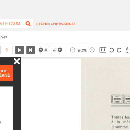
RECHERCHE AVANCÉE
 7/35
80%
EXTE
ÉRISÉ
s