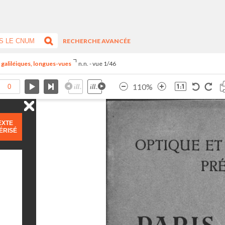
RECHERCHE AVANCÉE
s galiléiques, longues-vues
n.n. - vue 1/46
110%
EXTE
ÉRISÉ