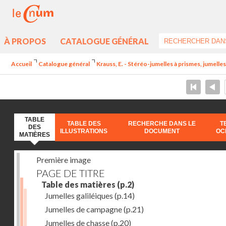
À PROPOS
CATALOGUE GÉNÉRAL
Accueil
Catalogue général
Krauss, E. - Stéréo-jumelles à prismes, jumelle
TABLE
TABLE DES
RECHERCHE DANS LE
T
DES
ILLUSTRATIONS
DOCUMENT
OC
MATIÈRES
Première image
PAGE DE TITRE
Table des matières
(p.2)
Jumelles galiléiques
(p.14)
Jumelles de campagne
(p.21)
Jumelles de chasse
(p.20)