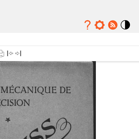
Mode
contraste
élévé