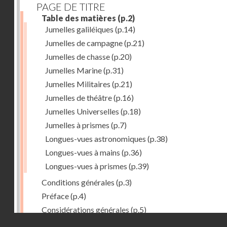
PAGE DE TITRE
Table des matières
(p.2)
Jumelles galiléiques
(p.14)
Jumelles de campagne
(p.21)
Jumelles de chasse
(p.20)
Jumelles Marine
(p.31)
Jumelles Militaires
(p.21)
Jumelles de théâtre
(p.16)
Jumelles Universelles
(p.18)
Jumelles à prismes
(p.7)
Longues-vues astronomiques
(p.38)
Longues-vues à mains
(p.36)
Longues-vues à prismes
(p.39)
Conditions générales
(p.3)
Préface
(p.4)
Considérations générales
(p.5)
Droits réservés - CNAM
1ère partie : Stéréo- jumelles à prismes Krauss
(p.7)