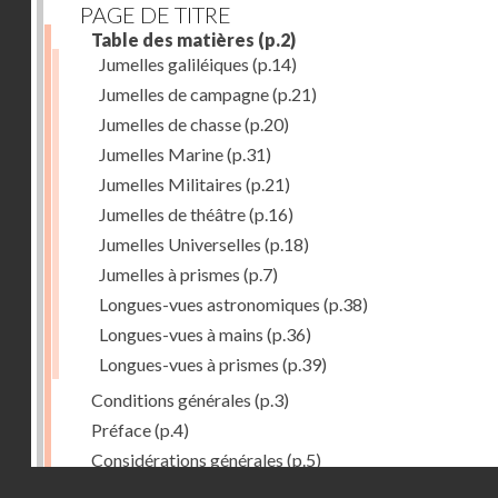
PAGE DE TITRE
Table des matières
(p.2)
Jumelles galiléiques
(p.14)
Jumelles de campagne
(p.21)
Jumelles de chasse
(p.20)
Jumelles Marine
(p.31)
Jumelles Militaires
(p.21)
Jumelles de théâtre
(p.16)
Jumelles Universelles
(p.18)
Jumelles à prismes
(p.7)
Longues-vues astronomiques
(p.38)
Longues-vues à mains
(p.36)
Longues-vues à prismes
(p.39)
Conditions générales
(p.3)
Préface
(p.4)
Considérations générales
(p.5)
Droits réservés - CNAM
1ère partie : Stéréo- jumelles à prismes Krauss
(p.7)